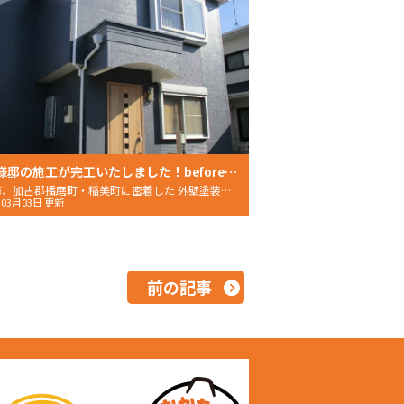
お客様邸の施工が完工いたしました！before・after写真
明石市、加古郡播磨町・稲美町に密着した 外壁塗装・屋根塗装
年03月03日 更新
前の記事