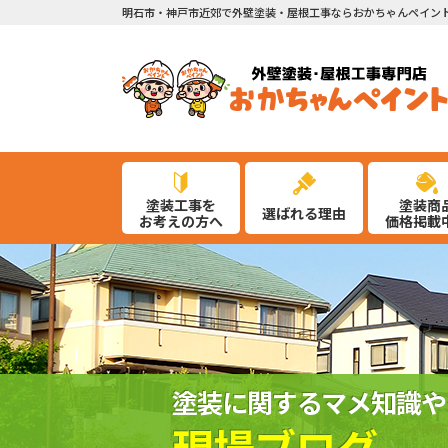
明石市・神戸市近郊で外壁塗装・屋根工事ならおかちゃんペイン
塗装工事を
塗装商
選ばれる理由
お考えの方へ
価格掲載
塗装に関するマメ知識や
現場ブログ