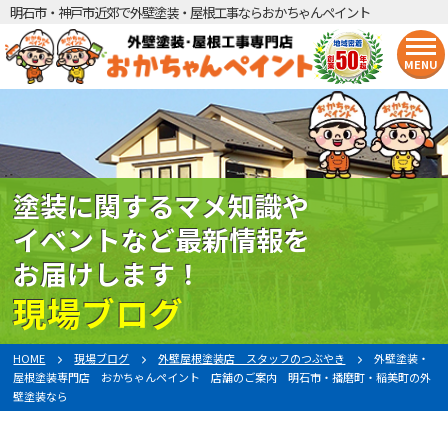
明石市・神戸市近郊で外壁塗装・屋根工事ならおかちゃんペイント
MENU
塗装に関するマメ知識や
イベントなど最新情報を
お届けします！
現場ブログ
HOME
現場ブログ
外壁屋根塗装店 スタッフのつぶやき
外壁塗装・
屋根塗装専門店 おかちゃんペイント 店舗のご案内 明石市・播磨町・稲美町の外
壁塗装なら