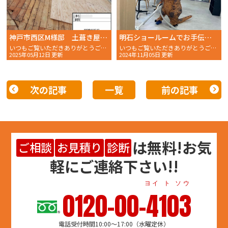
神戸市西区M様邸 土葺き屋根から屋根葺き替え工事を行いルーガ鉄平に変わるまでの全貌を公開〜野地板貼り編〜
明石ショールームでお手伝い！外壁塗装、周年イベント開催中
いつもご覧いただきありがとうございます。 おかちゃんペイン
いつもご覧いただきありがとうございます。 おかちゃんペイン
2025年05月12日 更新
2024年11月05日 更新
次の記事
一覧
前の記事
は
無料
!お気
ご相談
お見積り
診断
軽にご連絡下さい!!
ヨイ ト ソウ
0120-00-4103
電話受付時間10:00～17:00（水曜定休）