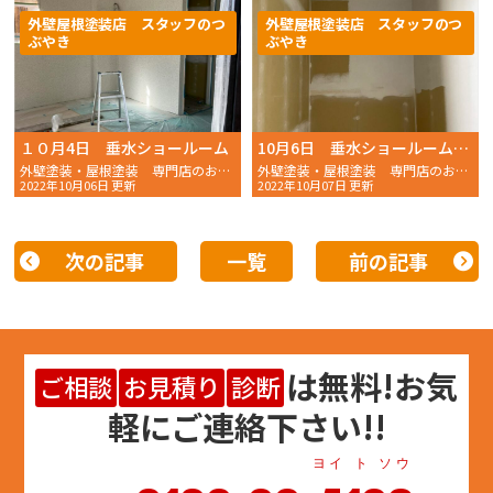
外壁屋根塗装店 スタッフのつ
外壁屋根塗装店 スタッフのつ
ぶやき
ぶやき
１０月4日 垂水ショールーム
10月6日 垂水ショールームの様子
外壁塗装・屋根塗装 専門店のおかちゃんペイントです！
外壁塗装・屋根塗装 専門店のおかちゃんペイントです！
2022年10月06日 更新
2022年10月07日 更新
次の記事
一覧
前の記事
は
無料
!お気
ご相談
お見積り
診断
軽にご連絡下さい!!
ヨイ ト ソウ