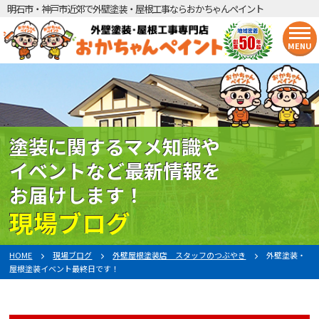
明石市・神戸市近郊で外壁塗装・屋根工事ならおかちゃんペイント
MENU
塗装に関するマメ知識や
イベントなど最新情報を
お届けします！
現場ブログ
HOME
現場ブログ
外壁屋根塗装店 スタッフのつぶやき
外壁塗装・
屋根塗装イベント最終日です！