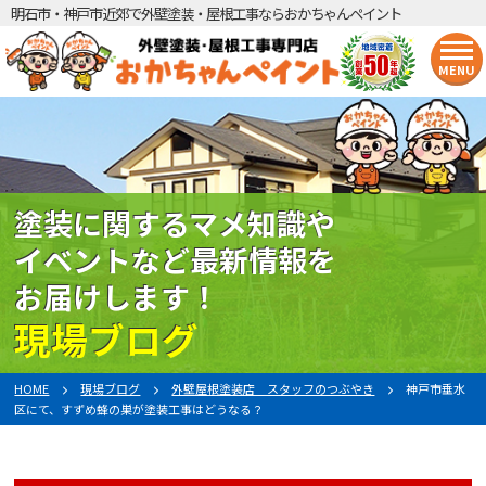
明石市・神戸市近郊で外壁塗装・屋根工事ならおかちゃんペイント
MENU
塗装に関するマメ知識や
イベントなど最新情報を
お届けします！
現場ブログ
HOME
現場ブログ
外壁屋根塗装店 スタッフのつぶやき
神戸市垂水
区にて、すずめ蜂の巣が塗装工事はどうなる？