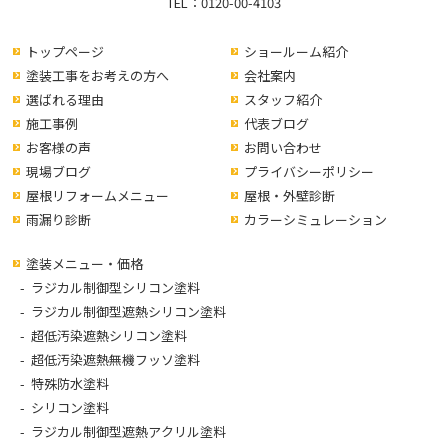
TEL：
0120-00-4103
トップページ
ショールーム紹介
塗装工事をお考えの方へ
会社案内
選ばれる理由
スタッフ紹介
施工事例
代表ブログ
お客様の声
お問い合わせ
現場ブログ
プライバシーポリシー
屋根リフォームメニュー
屋根・外壁診断
雨漏り診断
カラーシミュレーション
塗装メニュー・価格
ラジカル制御型シリコン塗料
ラジカル制御型遮熱シリコン塗料
超低汚染遮熱シリコン塗料
超低汚染遮熱無機フッソ塗料
特殊防水塗料
シリコン塗料
ラジカル制御型遮熱アクリル塗料