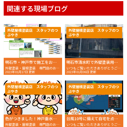
関連する現場ブログ
外壁屋根塗装店 スタッフのつ
外壁屋根塗装店 スタッフのつ
ぶやき
ぶやき
明石市・神戸市で施工をお考えの方へ、工事の流れ（外壁）
明石市清水町で外壁塗装用足場の組み立てがはじまりました！
外壁塗装・屋根塗装 専門店のおかちゃんペイントです！
いつもご覧いただきありがとうございます。 おかちゃんペ
2023年01月17日 更新
2023年01月06日 更新
外壁屋根塗装店 スタッフのつ
外壁屋根塗装店 スタッフのつ
ぶやき
ぶやき
色がつきました！神戸垂水ショールーム
台風10号に備えて自宅を点検しよう！屋根と足場の対策について
外壁塗装・屋根塗装 専門店のおかちゃんペイントです！
いつもご覧いただきありがとうございます。 おかちゃんペイン