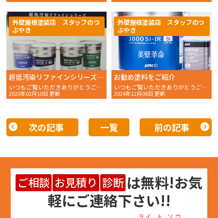
外壁屋根塗装店 スタッフのつ
外壁屋根塗装店 スタッフのつ
ぶやき
ぶやき
超低汚染リファインシリーズの違いって？何がすごいの？？明石市〜神戸市近辺の方へご説明
お勧め塗料をご紹介
いつもご覧いただきありがとうございます。 おかちゃんペ
いつもご覧いただきありがとうございます。 おかちゃんペ
2023年02月10日 更新
2024年12月06日 更新
次の記事
一覧
前の記事
は
無料
!お気
ご相談
お見積り
診断
軽にご連絡下さい!!
ヨイ ト ソウ