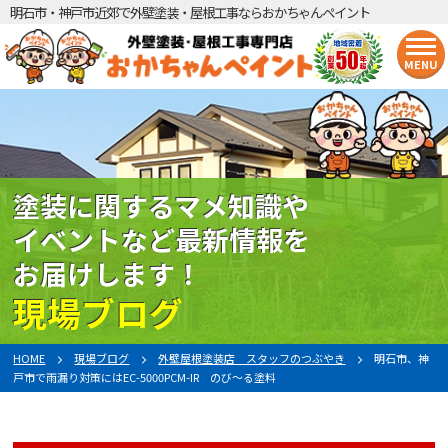
明石市・神戸市近郊で外壁塗装・屋根工事ならおかちゃんペイント
MENU
塗装に関するマメ知識や
イベントなど最新情報を
お届けします！
現場ブログ
HOME
現場ブログ
外壁屋根塗装店 スタッフのつぶやき
明石市、神
戸市で雨漏り対策にはEC-5000PCM-IR のび〜る塗料