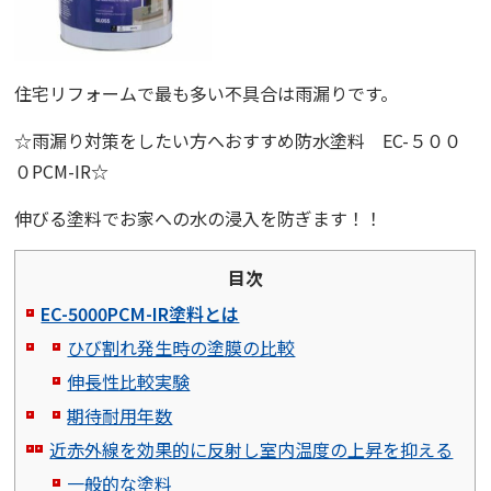
住宅リフォームで最も多い不具合は
雨漏り
です。
☆
雨漏り対策をしたい方へおすすめ防水塗料
EC-
５００
０
PCM-IR☆
伸びる塗料でお家への水の浸入を防ぎます！！
目次
EC-5000PCM-IR塗料とは
ひび割れ発生時の塗膜の比較
伸長性比較実験
期待耐用年数
近赤外線を効果的に反射し室内温度の上昇を抑える
一般的な塗料