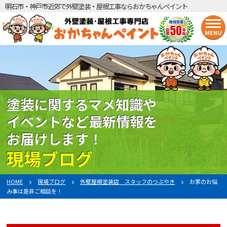
明石市・神戸市近郊で外壁塗装・屋根工事ならおかちゃんペイント
MENU
塗装に関するマメ知識や
イベントなど最新情報を
お届けします！
現場ブログ
HOME
現場ブログ
外壁屋根塗装店 スタッフのつぶやき
お家のお悩
み事は是非ご相談を！