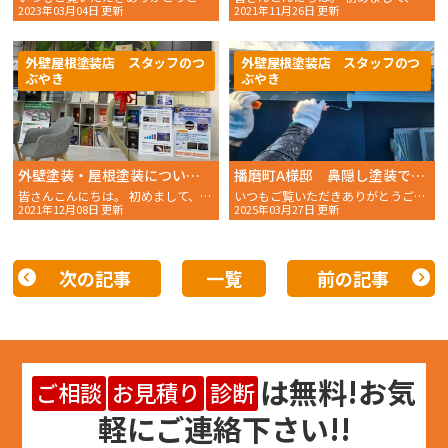
2023年03月04日 更新
2021年11月26日 更新
外壁屋根塗装店 スタッフのつ
外壁屋根塗装店 スタッフのつ
ぶやき
ぶやき
外壁塗装・屋根塗装についてのお悩みは 明石市・播磨町・稲美町の外壁塗装は「おかちゃんペイント」まで！！
播磨町A様邸 鼻隠し塗装で耐久性が蘇りました！
皆さんこんにちは。 初めまして、スタッフMです。 外壁・
いつもご覧いただきありがとうございます。 おかちゃんペイン
2021年12月08日 更新
2025年03月27日 更新
次の記事
一覧
前の記事
は
無料
!お気
ご相談
お見積り
診断
軽にご連絡下さい!!