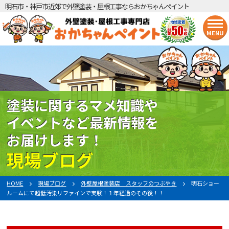
明石市・神戸市近郊で外壁塗装・屋根工事ならおかちゃんペイント
MENU
塗装に関するマメ知識や
イベントなど最新情報を
お届けします！
現場ブログ
HOME
現場ブログ
外壁屋根塗装店 スタッフのつぶやき
明石ショー
ルームにて超低汚染リファインで実験！１年経過のその後！！