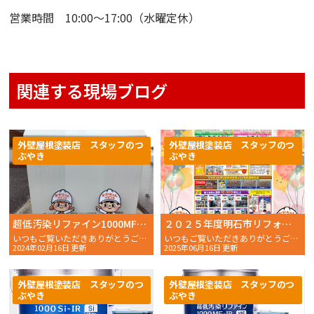
営業時間 10:00〜17:00（水曜定休）
関連する現場ブログ
外壁屋根塗装店 スタッフのつ
外壁屋根塗装店 スタッフのつ
ぶやき
ぶやき
超低汚染リファイン1000MF-IRで実験！２年経過後の実験結果！！
２０２５年度明石市リフォーム助成金、おかちゃんペイントで10組強ご当選、助成金応援フェアも終了間近！
いつもご覧いただきありがとうございます。 おかちゃんペイ
いつもご覧いただきありがとうございます。 おかちゃんペイン
2024年02月16日 更新
2025年06月16日 更新
外壁屋根塗装店 スタッフのつ
外壁屋根塗装店 スタッフのつ
ぶやき
ぶやき