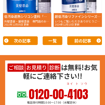
低汚染遮熱シリコン塗料「超低汚染リファイン1000SiーIR」について
超低汚染リファインシリーズのご紹介その1
外壁塗装・屋根塗装 専門店のおかちゃんペイントです！
いつもご覧いただきありがとうございます。 おかちゃんペイン
2022年12月05日 更新
2024年12月13日 更新
次の記事
一覧
前の記事
は
無料
!お気
ご相談
お見積り
診断
軽にご連絡下さい!!
ヨイ ト ソウ
0120-00-4103
電話受付時間10:00～17:00（水曜定休）