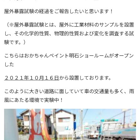
屋
外暴露試験の経過をご報告したいと思います！
（※屋外暴露試験とは、屋外に工業材料のサンプルを設置
し、その化学的性質、物理的性質および変化を調査する試
験です。）
こちらは
おかちゃんペイント
明石ショールームがオープン
した
２０２１年１０月１６日
から設置しております。
このように大きい道路に面していて車の交通量も多く、雨
風にあたる環境で実験中！