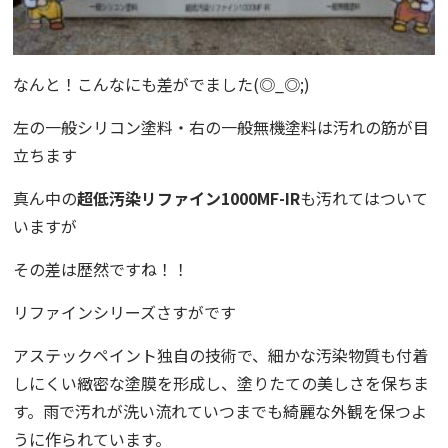
なんと！こんなにも差がでました(◎_◎;)
左の一般シリコン塗料・右の一般無機塗料は汚れの筋が目
立ちます
真ん中の
超低汚染リファイン1000MF-IR
も汚れてはついて
いますが
その差は歴然ですね！！
リファインシリーズさすがです
アステックペイント独自の技術で、
細かな汚染物質も付着
しにくい緻密な塗膜を形成し、
塗りたての美しさを保ちま
す。雨で汚れが洗い流れていつまでも綺麗な外観を保つよ
うに作られています。