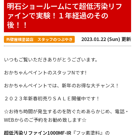
明石ショールームにて超低汚染リフ
ァインで実験！１年経過のその
後！！
2023.01.22 (Sun) 更新
外壁屋根塗装店 スタッフのつぶやき
いつもご覧いただきありがとうございます。
おかちゃんペイント
のスタッフNです!
おかちゃんペイントでは、新年の
お得な大チャンス！
２０２３年新春初売りＳＡＬＥ
開催中です！
☆お待ち時間が発生するのを防ぐためあらかじめ、
電話・
WEBからのご予約
をお勧め致します☆
超低汚染リファイン1000MF-IR
『
フッ素塗料
』の