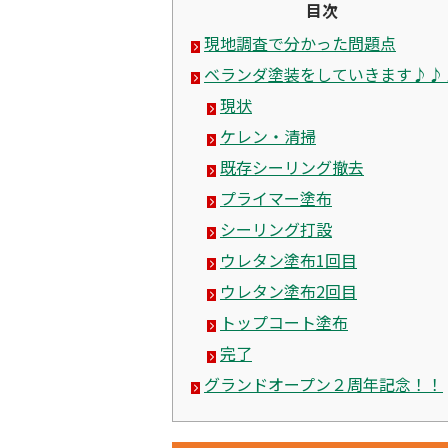
目次
現地調査で分かった問題点
ベランダ塗装をしていきます♪♪
現状
ケレン・清掃
既存シーリング撤去
プライマー塗布
シーリング打設
ウレタン塗布1回目
ウレタン塗布2回目
トップコート塗布
完了
グランドオープン２周年記念！！