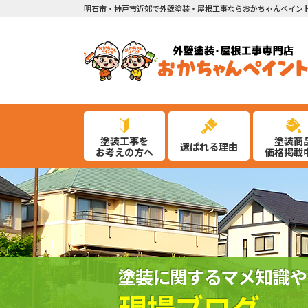
明石市・神戸市近郊で外壁塗装・屋根工事ならおかちゃんペイン
塗装工事を
塗装商
選ばれる理由
お考えの方へ
価格掲載
塗装に関するマメ知識や
現場ブログ