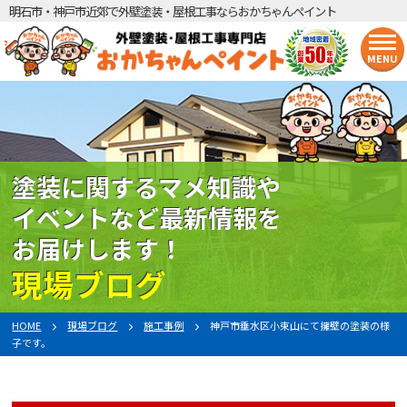
明石市・神戸市近郊で外壁塗装・屋根工事ならおかちゃんペイント
MENU
塗装に関するマメ知識や
イベントなど最新情報を
お届けします！
現場ブログ
HOME
現場ブログ
施工事例
神戸市垂水区小束山にて擁壁の塗装の様
子です。