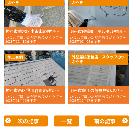
ぶやき
ぶやき
神戸市垂水区小束山の住宅が塗装で美しく生まれ変わる様子をご紹介！
明石市H様邸 モルタル壁凹凸でも綺麗な仕上がりに
いつもご覧いただきありがとうございます。 おかちゃんペ
いつもご覧いただきありがとうございます。 おかちゃんペイン
2023年10月10日 更新
2025年02月25日 更新
外壁屋根塗装店 スタッフのつ
施工事例
ぶやき
神戸市西区伊川谷町の超低汚染リファイン500MF-IRの塗料で生まれ変わったカラーベスト屋根
明石市藤江の陸屋根の現地調査と強さ美しさを取り戻すための防水改修のご提案
いつもご覧いただきありがとうございます。 おかちゃんペ
いつもご覧いただきありがとうございます。 おかちゃんペ
2023年11月09日 更新
2023年12月17日 更新
次の記事
一覧
前の記事