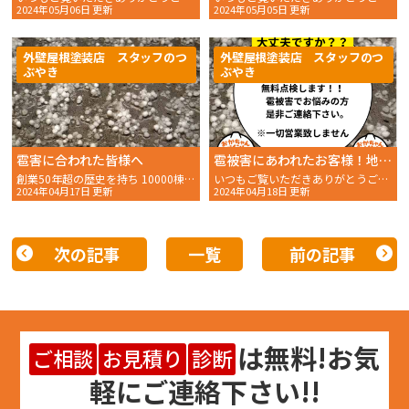
2024年05月06日 更新
2024年05月05日 更新
外壁屋根塗装店 スタッフのつ
外壁屋根塗装店 スタッフのつ
ぶやき
ぶやき
雹害に合われた皆様へ
雹被害にあわれたお客様！地域貢献の一環として無料で屋根など点検します。
創業50年超の歴史を持ち 10000棟以上の施工を手掛けて
いつもご覧いただきありがとうございます。 おかちゃんペイ
2024年04月17日 更新
2024年04月18日 更新
次の記事
一覧
前の記事
は
無料
!お気
ご相談
お見積り
診断
軽にご連絡下さい!!