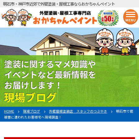
明石市・神戸市近郊で外壁塗装・屋根工事ならおかちゃんペイント
MENU
塗装に関するマメ知識や
イベントなど最新情報を
お届けします！
現場ブログ
HOME
現場ブログ
外壁屋根塗装店 スタッフのつぶやき
明石市で雹
被害に遭われたお客様宅へ現場調査！