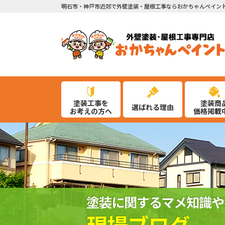
明石市・神戸市近郊で外壁塗装・屋根工事ならおかちゃんペイン
塗装工事を
塗装商
選ばれる理由
お考えの方へ
価格掲載
塗装に関するマメ知識や
現場ブログ