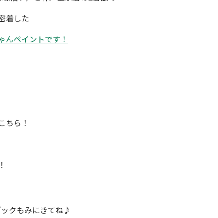
密着した
ゃんペイント
です！
こちら！
！
ブックもみにきてね♪