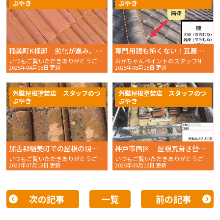
ぶやき
ぶやき
稲美町K様邸 劣化が進み、カビてしまったモニエル瓦屋根の耐久性を取り戻しました！
専門用語も怖くない！瓦屋根の名前と役割を写真付きでやさしく解説｜明石・神戸の修理・リフォームに役立つ知識
いつもご覧いただきありがとうございます。 おかちゃんペイン
おかちゃんペイントのスタッフNです！いつもブログをご覧いただきありがとうございます✨ ……
2025年04月08日 更新
2025年08月15日 更新
外壁屋根塗装店 スタッフのつ
外壁屋根塗装店 スタッフのつ
ぶやき
ぶやき
加古郡稲美町での屋根の現場調査の様子
神戸市西区 屋根瓦葺き替え工事 土葺き屋根からルーガ鉄平に変わるまでの全貌を公開〜瓦メクリ編〜
いつもご覧いただきありがとうございます。 おかちゃんペイ
いつもご覧いただきありがとうございます。 おかちゃんペイン
2023年07月13日 更新
2025年05月10日 更新
次の記事
一覧
前の記事