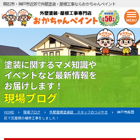
明石市・神戸市近郊で外壁塗装・屋根工事ならおかちゃんペイント
MENU
塗装に関するマメ知識や
イベントなど最新情報を
お届けします！
現場ブログ
HOME
現場ブログ
外壁屋根塗装店 スタッフのつぶやき
神戸市長田
区で瓦屋根の補修工事をしました！