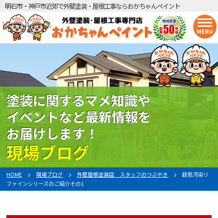
明石市・神戸市近郊で外壁塗装・屋根工事ならおかちゃんペイント
MENU
塗装に関するマメ知識や
イベントなど最新情報を
お届けします！
現場ブログ
HOME
現場ブログ
外壁屋根塗装店 スタッフのつぶやき
超低汚染リ
ファインシリーズのご紹介その1