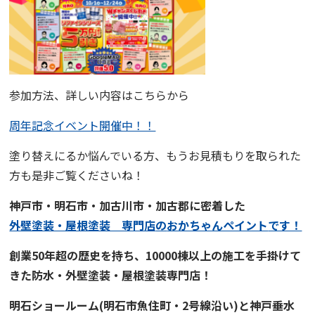
参加方法、詳しい内容はこちらから
周年記念イベント開催中！！
塗り替えにるか悩んでいる方、もうお見積もりを取られた
方も是非ご覧くださいね！
神戸市・明石市・加古川市・加古郡に密着した
外壁塗装・屋根塗装 専門店
の
おかちゃんペイント
です！
創業50年超の歴史を持ち、
10000棟以上の施工を手掛けて
きた
防水・外壁塗装・屋根塗装専門店！
明石ショールーム
(明石市魚住町・2号線沿い)と
神戸垂水