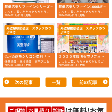
超低汚染リファインシリーズのご紹介その２
超低汚染リファイン1000MF-IRで実験！２年経過後の実験結果！！
いつもご覧いただきありがとうございます。 おかちゃんペイン
いつもご覧いただきありがとうございます。 おかちゃんペイ
2024年12月18日 更新
2024年02月16日 更新
外壁屋根塗装店 スタッフのつ
外壁屋根塗装店 スタッフのつ
ぶやき
ぶやき
低汚染遮熱シリコン塗料「超低汚染リファイン1000SiーIR」について
２０２５年度明石市リフォーム助成金、おかちゃんペイントで10組強ご当選、助成金応援フェアも終了間近！
外壁塗装・屋根塗装 専門店のおかちゃんペイントです！
いつもご覧いただきありがとうございます。 おかちゃんペイン
2022年12月05日 更新
2025年06月16日 更新
次の記事
一覧
前の記事
は
無料
!お気
ご相談
お見積り
診断