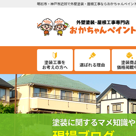
明石市・神戸市近郊で外壁塗装・屋根工事ならおかちゃんペイン
塗装工事を
塗装商
選ばれる理由
お考えの方へ
価格掲載
塗装に関するマメ知識や
現場ブログ