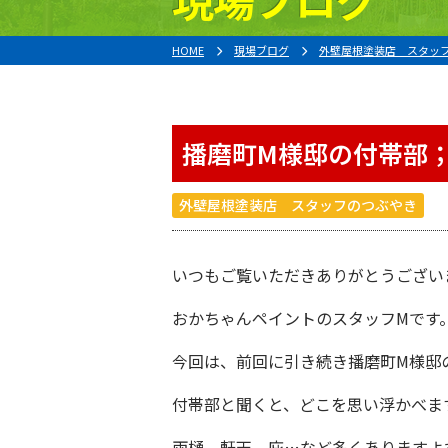
HOME
現場ブログ
外壁屋根塗装店 スタッ
播磨町M様邸の付帯部
外壁屋根塗装店 スタッフのつぶやき
いつもご覧いただきありがとうござい
おかちゃんペイント
のスタッフMです
今回は、前回に引き続き
播磨町
M様邸
付帯部と聞くと、どこを思い浮かべま
雨樋、軒天、庇…など多くありますよ