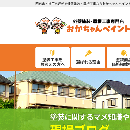
明石市・神戸市近郊で外壁塗装・屋根工事ならおかちゃんペイン
塗装工事を
塗装商
選ばれる理由
お考えの方へ
価格掲載
塗装に関するマメ知識や
現場ブログ