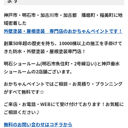
神戸市・明石市・加古川市・加古郡 播磨町・稲美町に地
域密着した
外壁塗装・屋根塗装 専門店
の
おかちゃんペイント
です！
創業50年超の歴史を持ち、
10000棟以上の施工を手掛けて
きた
防水・外壁塗装・屋根塗装専門店！
明石ショールーム
(明石市魚住町・2号線沿い)と
神戸垂水
ショールーム
の2店舗ございます。
おかちゃんペイント
では
ご
相談・お見積り・プランニング
がすべて無料です☆
ご来店・お電話・WEBにて受け付けております！お気軽に
ご相談ください♪
無料のお問い合わせはコチラから