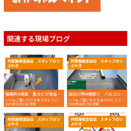
関連する現場ブログ
外壁屋根塗装店 スタッフのつ
外壁屋根塗装店 スタッフのつ
ぶやき
ぶやき
稲美町A様邸 黒カビが発生しているバルコニーのウレタン塗膜防水工事
加古川市M様邸① バルコニーとテラスの『ウレタン塗膜防水通気緩衝工法』で高い密着性から浮きや剥離のリスクを軽減！
いつもご覧いただきありがとうございます。 おかちゃんペイン
いつもご覧いただきありがとうございます。おかちゃんペイン
2025年05月01日 更新
2025年06月29日 更新
外壁屋根塗装店 スタッフのつ
外壁屋根塗装店 スタッフのつ
ぶやき
ぶやき