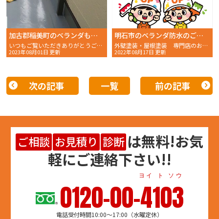
加古郡稲美町のベランダもウレタン防水密着工法で防水効果が復活しました。
明石市のベランダ防水のご紹介！
いつもご覧いただきありがとうございます。 おかちゃんペイ
外壁塗装・屋根塗装 専門店のおかちゃんペイントです！
2023年08月01日 更新
2022年08月17日 更新
次の記事
一覧
前の記事
は
無料
!お気
ご相談
お見積り
診断
軽にご連絡下さい!!
ヨイ ト ソウ
0120-00-4103
電話受付時間10:00～17:00（水曜定休）