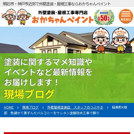
明石市・神戸市近郊で外壁塗装・屋根工事ならおかちゃんペイント
MENU
塗装に関するマメ知識や
イベントなど最新情報を
お届けします！
現場ブログ
HOME
現場ブログ
外壁屋根塗装店 スタッフのつぶやき
稲美町K様
邸 色褪せて黒ずんだバルコニーをウレタン塗膜防水工事で蘇り