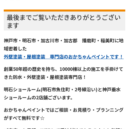
最後までご覧いただきありがとうござい
ます
神戸市・明石市・加古川市・加古郡 播磨町・稲美町に地
域密着した
外壁塗装・屋根塗装 専門店
の
おかちゃんペイント
です！
創業50年超の歴史を持ち、
10000棟以上の施工を手掛けて
きた
防水・外壁塗装・屋根塗装専門店！
明石ショールーム
(明石市魚住町・2号線沿い)と
神戸垂水
ショールーム
の2店舗ございます。
おかちゃんペイント
では
ご
相談・お見積り・プランニング
がすべて無料です☆