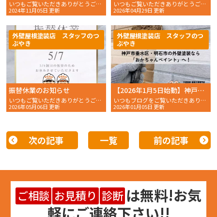
いつもご覧いただきありがとうございます。 おかちゃんペイン
いつもご覧いただきありがとうございます。 明日4月30日は、4月29日（……
2024年11月05日 更新
2026年04月29日 更新
外壁屋根塗装店 スタッフのつ
外壁屋根塗装店 スタッフのつ
ぶやき
ぶやき
振替休業のお知らせ
【2026年1月5日始動】神戸市垂水区・明石市の外壁塗装なら「グーグル口コミ高評価のおかちゃんペイント」へ！
いつもご覧いただきありがとうございます。 明日5月7日は、5月6日（水・……
いつもブログをご覧いただきありがとうございます！神戸市垂水区・明石市を中心に、地域密着で外壁塗装・……
2026年05月06日 更新
2026年01月05日 更新
次の記事
一覧
前の記事
は
無料
!お気
ご相談
お見積り
診断
軽にご連絡下さい!!