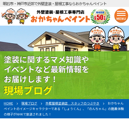
明石市・神戸市近郊で外壁塗装・屋根工事ならおかちゃんペイント
MENU
塗装に関するマメ知識や
イベントなど最新情報を
お届けします！
現場ブログ
HOME
現場ブログ
外壁屋根塗装店 スタッフのつぶやき
おかちゃん
ペイントのイメージキャラクターである「しょうくん」、「のんちゃん」の酪農体験
の様子がNHKで放送されました！