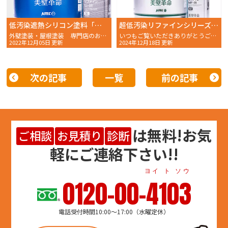
低汚染遮熱シリコン塗料「超低汚染リファイン1000SiーIR」について
超低汚染リファインシリーズのご紹介その２
外壁塗装・屋根塗装 専門店のおかちゃんペイントです！
いつもご覧いただきありがとうございます。 おかちゃんペイン
2022年12月05日 更新
2024年12月18日 更新
次の記事
一覧
前の記事
は
無料
!お気
ご相談
お見積り
診断
軽にご連絡下さい!!
ヨイ ト ソウ
0120-00-4103
電話受付時間10:00～17:00（水曜定休）