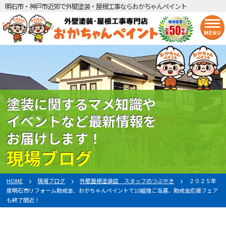
明石市・神戸市近郊で外壁塗装・屋根工事ならおかちゃんペイント
MENU
塗装に関するマメ知識や
イベントなど最新情報を
お届けします！
現場ブログ
HOME
現場ブログ
外壁屋根塗装店 スタッフのつぶやき
２０２５年
度明石市リフォーム助成金、おかちゃんペイントで10組強ご当選、助成金応援フェア
も終了間近！