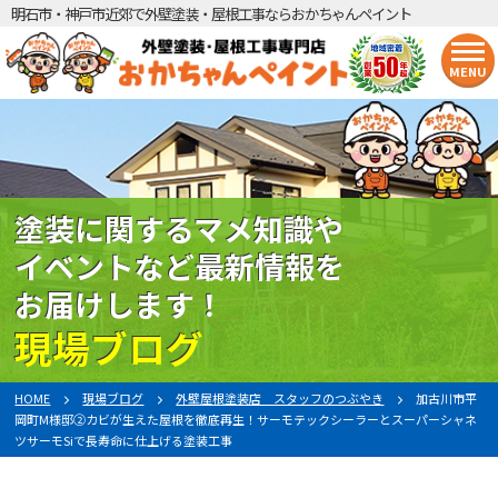
明石市・神戸市近郊で外壁塗装・屋根工事ならおかちゃんペイント
MENU
塗装に関するマメ知識や
イベントなど最新情報を
お届けします！
現場ブログ
HOME
現場ブログ
外壁屋根塗装店 スタッフのつぶやき
加古川市平
岡町M様邸②カビが生えた屋根を徹底再生！サーモテックシーラーとスーパーシャネ
ツサーモSiで長寿命に仕上げる塗装工事