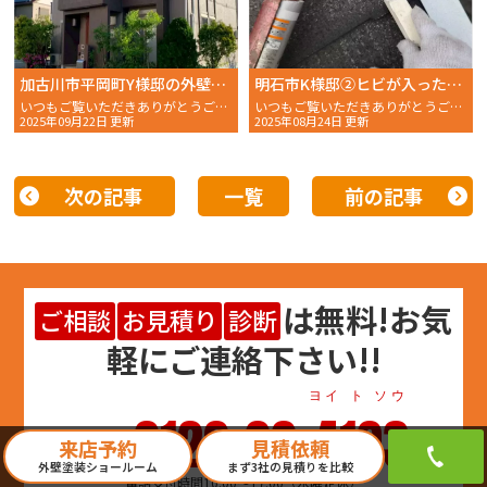
加古川市平岡町Y様邸の外壁塗装・屋根塗装の施工事例を更新しました！
明石市K様邸②ヒビが入ったスレート屋根は塗装だけでは危険？後悔しない補修とは
いつもご覧いただきありがとうございます。おかちゃんペイントのスタッフMです。 いつも……
いつもご覧いただきありがとうございます。おかちゃんペイントのスタッフMです。本日は、前回に引き続……
2025年09月22日 更新
2025年08月24日 更新
次の記事
一覧
前の記事
は
無料
!お気
ご相談
お見積り
診断
軽にご連絡下さい!!
ヨイ ト ソウ
0120-00-4103
来店予約
見積依頼
外壁塗装ショールーム
まず3社の見積りを比較
電話受付時間10:00～17:00（水曜定休）