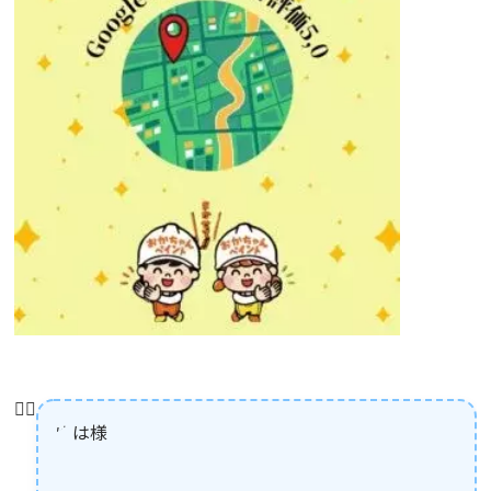
👷‍♂️
ゆは様