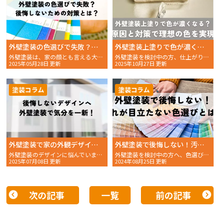
外壁塗装の色選びで失敗？後悔しないための対策とは？
外壁塗装上塗りで色が濃くなる？原因と対策で理想の色を実現
外壁塗装は、家の顔とも言える大切な工事です。 せっかくの塗
外壁塗装を検討中の方、仕上がりの色に不安を感じていませんか？せっかくのマイホーム、理想の色合いで美し……
2025年05月28日 更新
2025年10月27日 更新
塗装コラム
塗装コラム
外壁塗装で家の外観デザインを一新！後悔しないデザインにするためのポイントをご紹介
外壁塗装で後悔しない！汚れが目立たない色選びとは？
外壁塗装のデザインに悩んでいませんか？せっかくのマイホーム、理想の外観にしたいですよね。 色選びや素材との調和、そして予算配分…様々な要素が絡み合い、迷ってしまうのも当然です。
外壁塗装を検討中の方へ、色選びで迷っていませんか。せっか
2025年07月08日 更新
2024年08月25日 更新
次の記事
一覧
前の記事