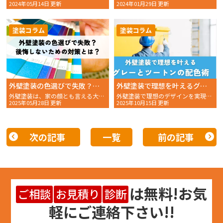
2024年05月14日 更新
2024年01月29日 更新
塗装コラム
塗装コラム
外壁塗装の色選びで失敗？後悔しないための対策とは？
外壁塗装で理想を叶えるグレーとツートンの配色術
外壁塗装は、家の顔とも言える大切な工事です。 せっかくの塗
外壁塗装で理想のデザインを実現したい。しかし、グレーのツートンカラーは種類が多く、最適な組み合わせの……
2025年05月28日 更新
2025年10月15日 更新
次の記事
一覧
前の記事
は
無料
!お気
ご相談
お見積り
診断
軽にご連絡下さい!!