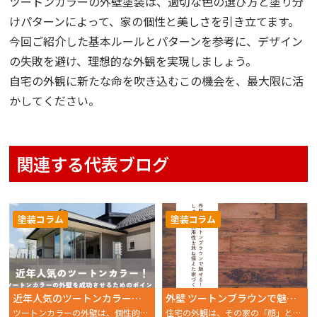
ツートンカラーの外壁塗装は、適切な色の選び方と塗り分
けパターンによって、家の個性と美しさを引き立てます。
今回ご紹介した基本ルールとパターンを参考に、デザイン
の失敗を避け、理想的な外観を実現しましょう。
自宅の外観に新たな命を吹き込むこの機会を、最大限に活
かしてください。
関連する代表ブログ
塗装コラム
塗装コラム
近年人気のツートンカラー！ツートンカラーの外壁を成功させるためのポイント
外壁 ツートンブラウンで魅せる！おしゃれと実用性を兼ね備えた家づくり
ツートンカラーの外壁は、個性的かつ洗練された印象を与える
住宅の外観は、その家の「顔」とも言える重要な要素です。外壁