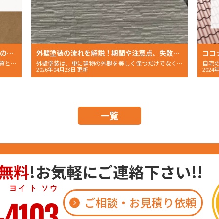
外壁塗装における「上塗り」とは？上塗りの役割や重要性について解説します！
外壁塗装の流れを解説！期間や注意点、失敗しない業者選び
外壁塗装を検討している家主さんの中で、特に品質と効率を重視
外壁塗装は、単に建物の外観を美しく保つだけでなく、建材を雨風や紫外線といった厳しい自然環境から保護し……
2026年04月23日 更新
2024
一覧
無料
!お気軽にご連絡下さい!!
 ト ソウ
-4103
ご相談・お見積り依頼