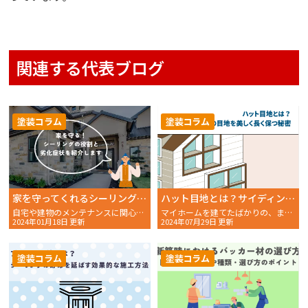
関連する代表ブログ
塗装コラム
塗装コラム
家を守ってくれるシーリングの劣化症状とは？役割も併せて解説！
ハット目地とは？サイディングの目地を美しく、そして長く保つための秘密
自宅や建物のメンテナンスに関心を持つ方々にとって、シーリ
マイホームを建てたばかりの、またはこれから建てる予定のある
2024年01月18日 更新
2024年07月29日 更新
塗装コラム
塗装コラム