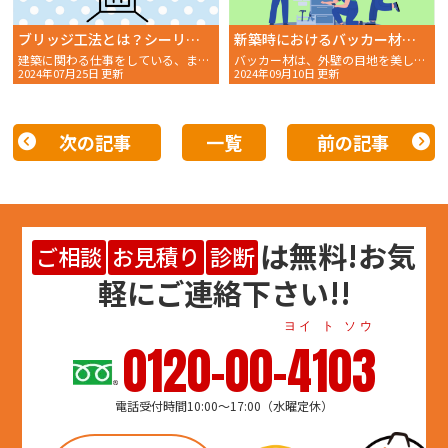
ブリッジ工法とは？シーリングの寿命を延ばす効果的な施工方法
新築時におけるバッカー材の選び方！目地材との相性や種類・選び方のポイントを解説
建築に関わる仕事をしている、またはこれから携わろうとしてい
バッカー材は、外壁の目地を美しく、そして長く保つために非
2024年07月25日 更新
2024年09月10日 更新
次の記事
一覧
前の記事
は
無料
!お気
ご相談
お見積り
診断
軽にご連絡下さい!!
ヨイ ト ソウ
0120-00-4103
電話受付時間10:00～17:00（水曜定休）