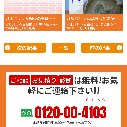
ガルバリウム鋼板の外壁・屋根材の塗装のメリットと時期｜塗り替えの基礎知識
ガルバリウム屋根は塗装が必要？ガルバリウム屋根の特徴と塗装方法を解説！
ガルバリウム鋼板の外壁や屋根を採用したマイホームを建て、長
ガルバリウム鋼板は、その耐久性と美観で多くの家庭で採用さ
2024年08月18日 更新
2023年12月21日 更新
次の記事
一覧
前の記事
は
無料
!お気
ご相談
お見積り
診断
軽にご連絡下さい!!
ヨイ ト ソウ
0120-00-4103
電話受付時間10:00～17:00（水曜定休）