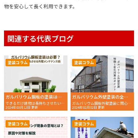
物を安心して長く利用できます。
関連する代表ブログ
塗装コラム
塗装コラム
ガルバリウム鋼板の塗装は必要？下塗りして外壁塗装を長持ちさせよう！
ガルバリウム外壁塗装の全知識 特徴と劣化対策のポイント
できるだけ建物は長持ちさせたいですよね。実はガルバリウム鋼
ガルバリウム鋼板外壁塗装に関心を抱く建築関係者や住宅所有者
2024年03月12日 更新
2024年02月02日 更新
塗装コラム
塗装コラム