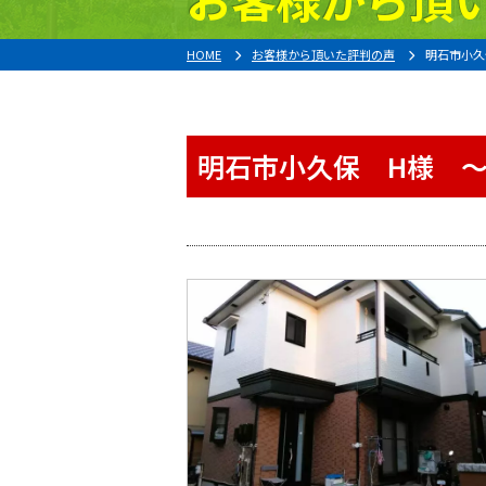
HOME
お客様から頂いた評判の声
明石市小久
明石市小久保 H様 