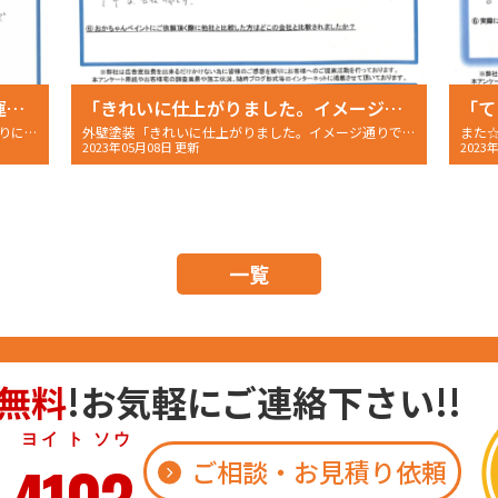
「担当の今枝さんが毎日現場に足を運んでいただき、確認・説明をしてくれたので安心感がありました。」
「きれいに仕上がりました。イメージ通りでした。」
「て
明石市魚住町 「作業が丁寧で納得できる仕上がりになりました。」 〜完成後アンケート〜
外壁塗装「きれいに仕上がりました。イメージ通りでした。」明石市二見町 W様の完工後アンケート〜
2023年05月08日 更新
2023
一覧
無料
!お気軽にご連絡下さい!!
 ト ソウ
ご相談・お見積り依頼