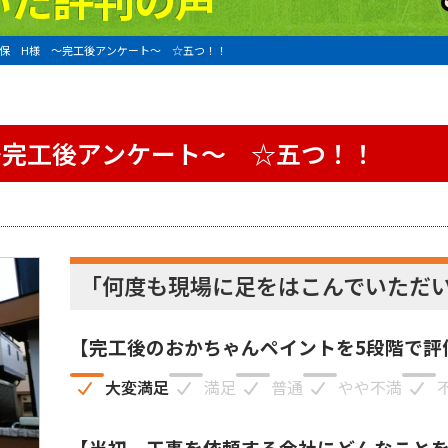
保 H様 〜完工後アンケート〜 ☆五つ！！
〜完工後アンケート〜 ☆五つ！！
「何度も現場に足をはこんでいただ
【完工後のおかちゃんペイントを5段階で評
大変満足
満足
普通
やや不満
【当初、工事を依頼する会社にどんなこと