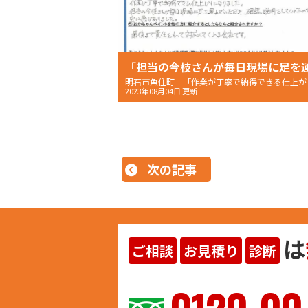
2023年08月04日 更新
次の記事
は
ご相談
お見積り
診断
ヨイ