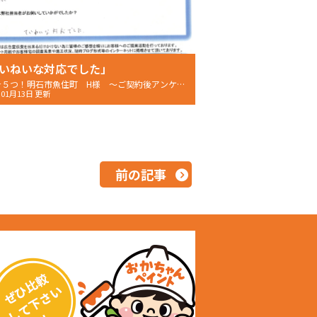
いねいな対応でした」
また☆５つ！明石市魚住町 H様 〜ご契約後アンケート〜
年01月13日 更新
前の記事