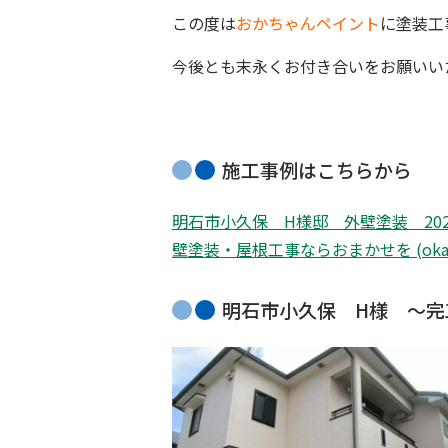
この度は
おかちゃんペイント
に塗装工
今後とも末永くお付き合いをお願いい
施工事例はこちらから
明石市小久保 H様邸 外壁塗装 20
壁塗装・屋根工事ならおまかせを (okachan
明石市小久保 H様 〜完