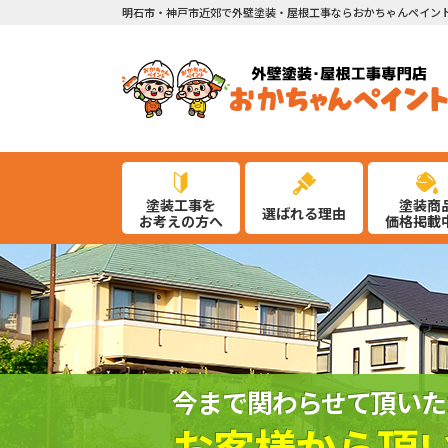
明石市・神戸市近郊で外壁塗装・屋根工事ならおかちゃんペイン
塗装工事を
塗装商
選ばれる理由
お考えの方へ
価格掲載
今まで関わらせて頂いた
お客様から頂