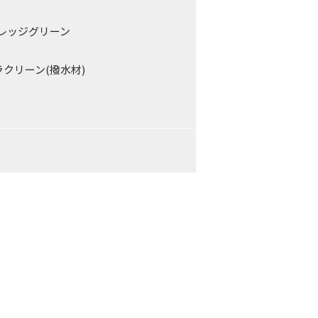
リーン
ン(撥水材)