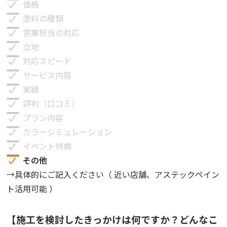
価格
塗料の種類
営業担当の対応
立地
対応スピード
サービス内容
実績
評判（口コミ）
プラン内容
カラーシミュレーション
イベント特典
その他
→具体的にご記入ください（
近い店舗、アステックペイン
ト活用可能
）
【施工を検討したきっかけは何ですか？どんなこ