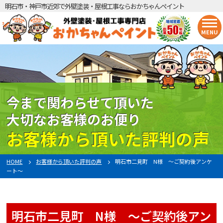
明石市・神戸市近郊で外壁塗装・屋根工事ならおかちゃんペイント
MENU
今まで関わらせて頂いた
大切なお客様のお便り
お客様から頂いた評判の声
HOME
お客様から頂いた評判の声
明石市二見町 N様 〜ご契約後アンケ
ート〜
明石市二見町 N様 〜ご契約後アン