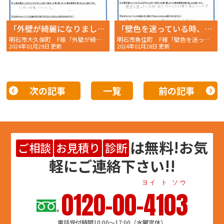
「外壁が綺麗になりました。」
「壁色を迷っている時、良きアドバイスを頂き、喜んでいます。」
明石市大久保町 F様「外壁が綺麗になりました。」〜完工後アンケート〜
明石市魚住町 F様「壁色を迷っている時、良きアドバイスを頂き、喜んでいます。」〜完工後アンケート〜
2024年01月29日 更新
2024年01月28日 更新
次の記事
一覧
前の記事
は
無料
!お気
ご相談
お見積り
診断
軽にご連絡下さい!!
ヨイ ト ソウ
0120-00-4103
電話受付時間10:00～17:00（水曜定休）