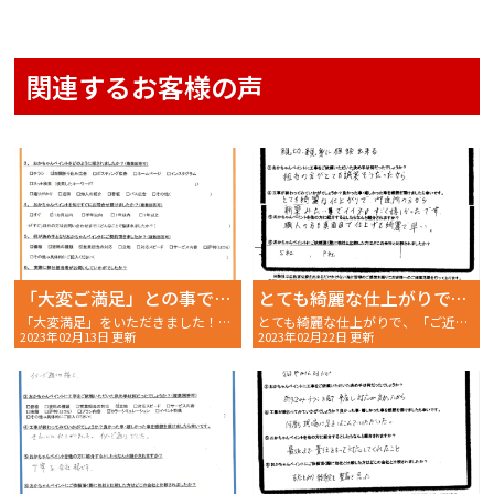
関連するお客様の声
「大変ご満足」との事です。
とても綺麗な仕上がりで、「ご近所の方から 新築みたいでイイネ！」って すごく嬉しかったです。
「大変満足」をいただきました！明石市大久保町 A様 〜ご契約後アンケート〜
とても綺麗な仕上がりで、「ご近所の方から 新築みたいでイイネ！」ってすごく嬉しかったです。」神戸市西区T様からの完工後アンケートです〜
2023年02月13日 更新
2023年02月22日 更新