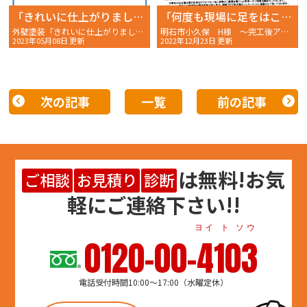
「きれいに仕上がりました。イメージ通りでした。」
「何度も現場に足をはこんでいただいた」
外壁塗装「きれいに仕上がりました。イメージ通りでした。」明石市二見町 W様の完工後アンケート〜
明石市小久保 H様 〜完工後アンケート〜 ☆五つ！！
2023年05月08日 更新
2022年12月23日 更新
次の記事
一覧
前の記事
は
無料
!お気
ご相談
お見積り
診断
軽にご連絡下さい!!
ヨイ ト ソウ
0120-00-4103
電話受付時間10:00～17:00（水曜定休）