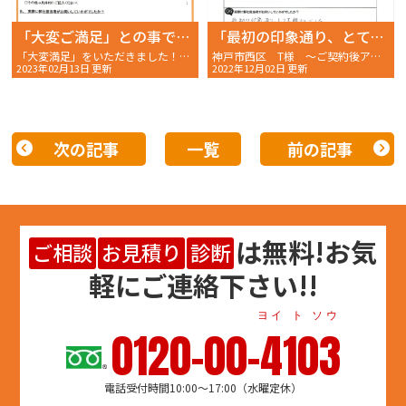
「大変ご満足」との事です。
「最初の印象通り、とても親切でした」
「大変満足」をいただきました！明石市大久保町 A様 〜ご契約後アンケート〜
神戸市西区 T様 〜ご契約後アンケート〜 おかちゃんペイント
2023年02月13日 更新
2022年12月02日 更新
次の記事
一覧
前の記事
は
無料
!お気
ご相談
お見積り
診断
軽にご連絡下さい!!
ヨイ ト ソウ
0120-00-4103
電話受付時間10:00～17:00（水曜定休）