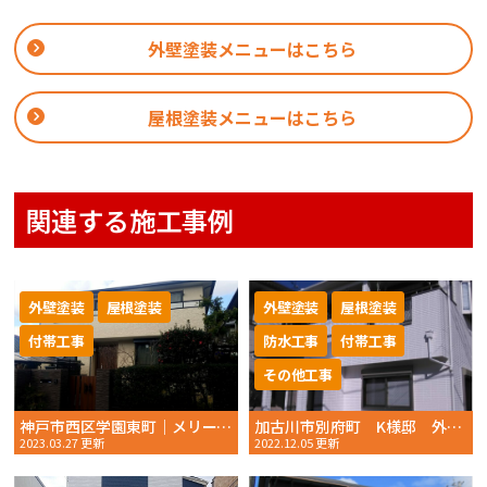
外壁塗装メニューはこちら
屋根塗装メニューはこちら
関連する施工事例
外壁塗装
屋根塗装
外壁塗装
屋根塗装
付帯工事
防水工事
付帯工事
その他工事
神戸市西区学園東町｜メリーノとチャコールの外壁塗装がやさしく洗練された佇まいへ
加古川市別府町 K様邸 外壁塗装・屋根塗装・ベランダ防水工事 2022年11月完工 おかちゃんペイント
2023.03.27 更新
2022.12.05 更新