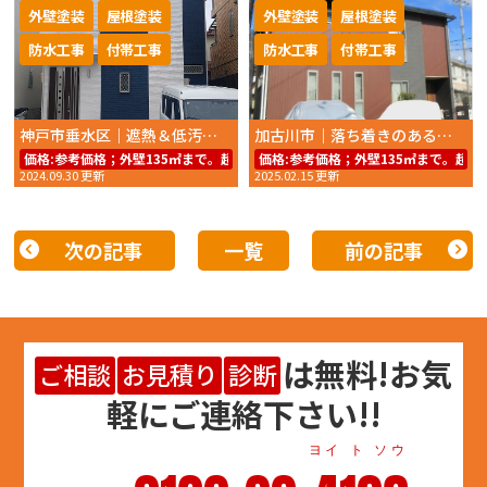
外壁塗装
屋根塗装
外壁塗装
屋根塗装
防水工事
付帯工事
防水工事
付帯工事
神戸市垂水区｜遮熱＆低汚染塗料で美しさ長持ち！外壁・屋根塗装
加古川市｜落ち着きのあるブラウン外壁へ！高耐久塗料で美しさを長持ち
価格:
参考価格；外壁135㎡まで。超低汚染リファイン1000Si-IR74.8万円
価格:
参考価格；外壁135㎡まで。超低汚
2024.09.30 更新
2025.02.15 更新
次の記事
一覧
前の記事
は
無料
!お気
ご相談
お見積り
診断
軽にご連絡下さい!!
ヨイ ト ソウ