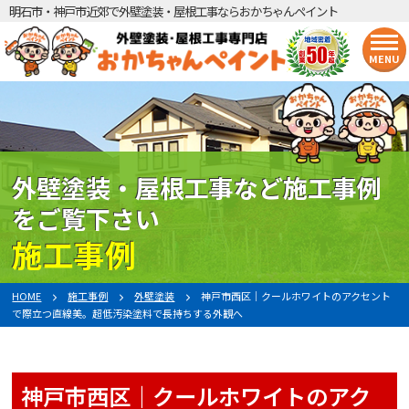
明石市・神戸市近郊で外壁塗装・屋根工事ならおかちゃんペイント
MENU
外壁塗装・屋根工事など施工事例
をご覧下さい
施工事例
HOME
施工事例
外壁塗装
神戸市西区｜クールホワイトのアクセント
で際立つ直線美。超低汚染塗料で長持ちする外観へ
神戸市西区｜クールホワイトのアク