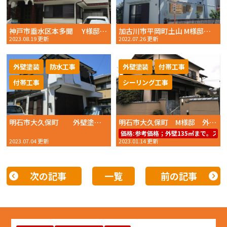
神戸市垂水区本多聞 Y様邸 外壁塗装・ベランダ防水工事 2023年 6月初旬完工 おかちゃんペイント
加古川市平岡町土山 M様邸 外壁塗装 2022年6月完工 おかちゃんペイント
2023.08.19 更新
2022.07.26 更新
外壁塗装
防水工事
外壁塗装
付帯工事
付帯工事
シーリング工事
明石市大久保町 外壁塗装工事・ベランダ防水工事 2023年４月完工 おかちゃんペイントです。
明石市大久保町 M様邸 外壁塗装 2022年12月完工 おかちゃんペイント
価格:
参考価格；外壁135㎡まで。スー
2023.07.04 更新
2023.01.14 更新
次の記事
一覧
前の記事