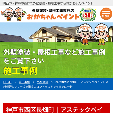
明石市・神戸市近郊で外壁塗装・屋根工事ならおかちゃんペイント
MENU
外壁塗装・屋根工事など施工事例
をご覧下さい
施工事例
HOME
施工事例
外壁塗装
神戸市西区長畑町｜アステックペイントの
超低汚染シリーズで濃淡のコントラストでモダンに一新
神戸市西区長畑町｜アステックペイ