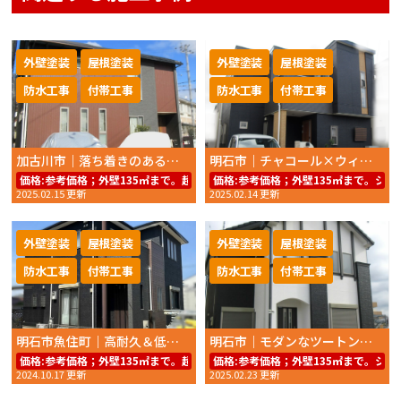
外壁塗装
屋根塗装
外壁塗装
屋根塗装
防水工事
付帯工事
防水工事
付帯工事
加古川市｜落ち着きのあるブラウン外壁へ！高耐久塗料で美しさを長持ち
明石市｜チャコール×ウィザードコッパーで魅せる外壁塗装＆屋根塗装
価格:
参考価格；外壁135㎡まで。超低汚染リファイン1000Si-IR69.8万円
価格:
参考価格；外壁135㎡まで。シリコン
2025.02.15 更新
2025.02.14 更新
外壁塗装
屋根塗装
外壁塗装
屋根塗装
防水工事
付帯工事
防水工事
付帯工事
明石市魚住町｜高耐久＆低汚染塗料で美しさ長持ち！外壁・屋根塗装施工例
明石市｜モダンなツートンカラー仕上げ！こだわりの外壁塗装
価格:
参考価格；外壁135㎡まで。超低汚染リファイン1000Si-IR74.8万円
価格:
参考価格；外壁135㎡まで。シリコン
2024.10.17 更新
2025.02.23 更新