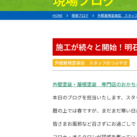
HOME
現場ブログ
外壁屋根塗装店 スタッ
施工が続々と開始！明
外壁屋根塗装店 スタッフのつぶやき
外壁塗装・屋根塗装 専門店
の
おかち
本日のブログを担当いたします、スタ
暦の上では春ですが、まだまだ寒い日
皆さまお風邪など召さずにお過ごしで
コロナ・オミクロンが猛威を奮ってい