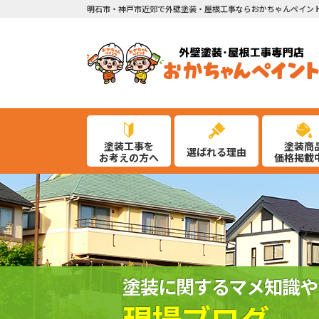
明石市・神戸市近郊で外壁塗装・屋根工事ならおかちゃんペイン
塗装工事を
塗装商
選ばれる理由
お考えの方へ
価格掲載
塗装に関するマメ知識や
現場ブログ