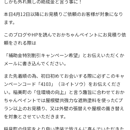
しかも
外れ無し
の助成金と言う事に！
本日4月12
日以降にお見積りご依頼のお客様が対象になり
ます。
このブログやHPを読んで
おかちゃんペイント
にお見積り依
頼をされる際は
「
補助金特別割引キャンペーン希望
」とお伝えいただくか
メールに書き込んでください。
また
先着順の為
、
初日初めてお会いする際に必ずこのキャ
ンペーンコード「
4103
」（ヨイトソウ）をお伝えくださ
い。稲美町の「住環境の向上」と言う趣旨に合わせて
おか
ちゃんペイント
では屋根壁共強力な遮熱塗料を使った
Cプ
ラン以上のお見積り
、
又は
外壁の張替え
や
屋根の葺き替え
を対象とさせていただきます。
稲見町
の住宅をより良い塗装で皆さんに喜んでいただきた