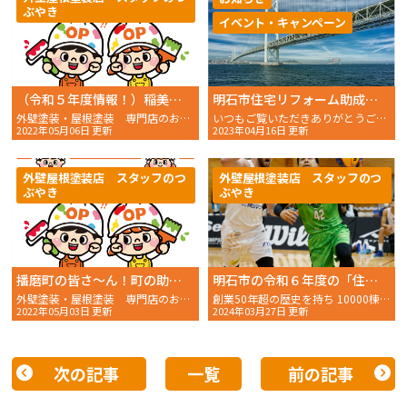
ぶやき
イベント・キャンペーン
（令和５年度情報！）稲美町の皆さ〜ん！町の助成金で塗り替えが出来ますよ〜！！
明石市住宅リフォーム助成事業（令和５年度）募集スタート！
外壁塗装・屋根塗装 専門店のおかちゃんペイントです！
いつもご覧いただきありがとうございます。 おかちゃんペイ
2022年05月06日 更新
2023年04月16日 更新
外壁屋根塗装店 スタッフのつ
外壁屋根塗装店 スタッフのつ
ぶやき
ぶやき
播磨町の皆さ〜ん！町の助成金で塗り替えが出来ますよ！！
明石市の令和６年度の「住宅リフォーム助成事業」について
外壁塗装・屋根塗装 専門店のおかちゃんペイントです！
創業50年超の歴史を持ち 10000棟以上の施工を手掛けて
2022年05月03日 更新
2024年03月27日 更新
次の記事
一覧
前の記事