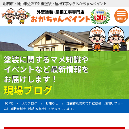
明石市・神戸市近郊で外壁塗装・屋根工事ならおかちゃんペイント
MENU
塗装に関するマメ知識や
イベントなど最新情報を
お届けします！
現場ブログ
HOME
現場ブログ
お知らせ
加古郡稲美町で外壁塗装（住宅リフォー
ム）補助金制度（令和５年度）！始まっています。