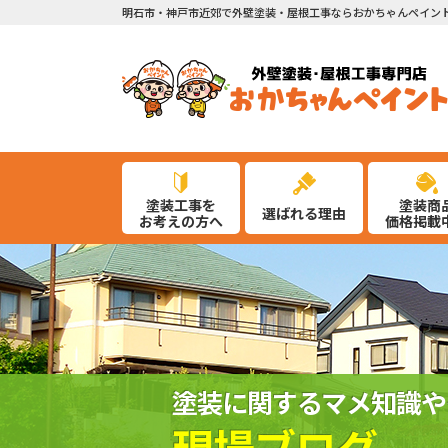
明石市・神戸市近郊で外壁塗装・屋根工事ならおかちゃんペイン
塗装工事を
塗装商
選ばれる理由
お考えの方へ
価格掲載
塗装に関するマメ知識や
現場ブログ