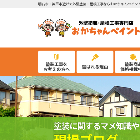
明石市・神戸市近郊で外壁塗装・屋根工事ならおかちゃんペイン
塗装工事を
塗装商
選ばれる理由
お考えの方へ
価格掲載
塗装に関するマメ知識や
現場ブログ