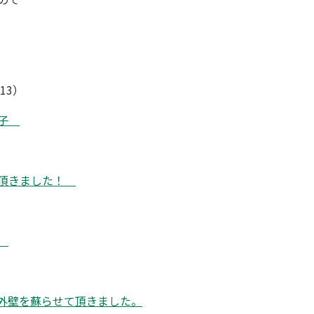
13）
様子
て頂きました！
）
子
外壁を蘇らせて頂きました。