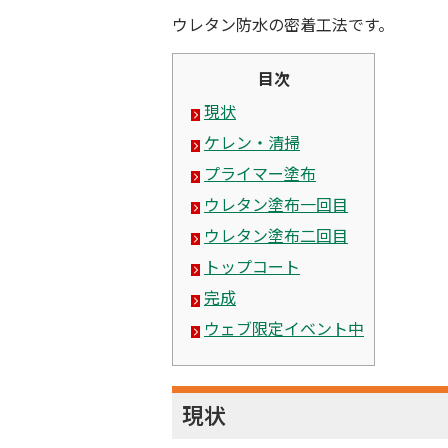
ウレタン防水の密着工法です。
目次
現状
ケレン・清掃
プライマー塗布
ウレタン塗布一回目
ウレタン塗布二回目
トップコート
完成
ウェブ限定イベント中
現状