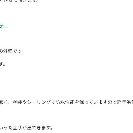
様子
の外壁です。
す。
。
無く、
塗装
や
シーリング
で防水性能を保っていますので
経年劣
いった症状が出てきます。