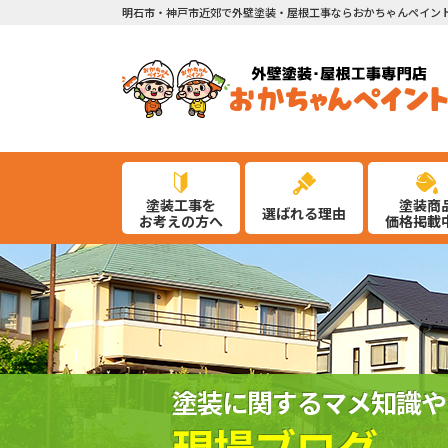
明石市・神戸市近郊で外壁塗装・屋根工事ならおかちゃんペイン
塗装工事を
塗装商
選ばれる理由
お考えの方へ
価格掲載
塗装に関するマメ知識や
現場ブログ