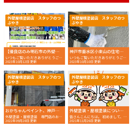
外壁屋根塗装店 スタッフのつ
外壁屋根塗装店 スタッフのつ
ぶやき
ぶやき
【優良店のみ明石市の外壁塗装業者おすすめ10選！ 口コミ・評判も紹介】
神戸市垂水区小束山の住宅が塗装で美しく生まれ変わる様子をご紹介！
いつもご覧いただきありがとうございます。 おかちゃんペイ
いつもご覧いただきありがとうございます。 おかちゃんペ
2023年10月12日 更新
2023年10月10日 更新
外壁屋根塗装店 スタッフのつ
外壁屋根塗装店 スタッフのつ
ぶやき
ぶやき
おかちゃんペイント、神戸垂水店ができる！？
外壁塗装・屋根塗装についてのお悩みはおかちゃんペイントにご相談ください！
外壁塗装・屋根塗装 専門店のおかちゃんペイントです！
皆さんこんにちは。 初めまして、スタッフNです。 外壁・
2022年09月28日 更新
2021年11月26日 更新