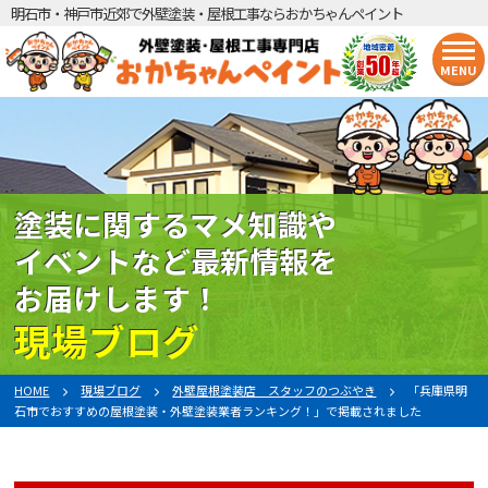
明石市・神戸市近郊で外壁塗装・屋根工事ならおかちゃんペイント
MENU
塗装に関するマメ知識や
イベントなど最新情報を
お届けします！
現場ブログ
HOME
現場ブログ
外壁屋根塗装店 スタッフのつぶやき
「兵庫県明
石市でおすすめの屋根塗装・外壁塗装業者ランキング！」で掲載されました