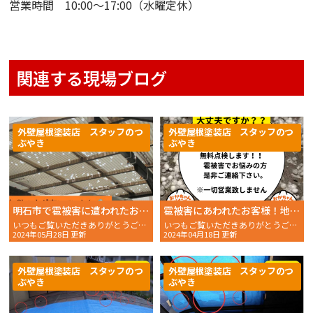
営業時間 10:00〜17:00（水曜定休）
関連する現場ブログ
外壁屋根塗装店 スタッフのつ
外壁屋根塗装店 スタッフのつ
ぶやき
ぶやき
明石市で雹被害に遭われたお客様宅へ現場調査！
雹被害にあわれたお客様！地域貢献の一環として無料で屋根など点検します。
いつもご覧いただきありがとうございます。 おかちゃんペイン
いつもご覧いただきありがとうございます。 おかちゃんペイ
2024年05月28日 更新
2024年04月18日 更新
外壁屋根塗装店 スタッフのつ
外壁屋根塗装店 スタッフのつ
ぶやき
ぶやき