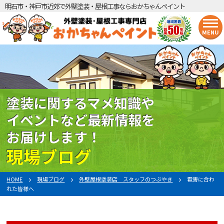
明石市・神戸市近郊で外壁塗装・屋根工事ならおかちゃんペイント
MENU
塗装に関するマメ知識や
イベントなど最新情報を
お届けします！
現場ブログ
HOME
現場ブログ
外壁屋根塗装店 スタッフのつぶやき
雹害に合わ
れた皆様へ