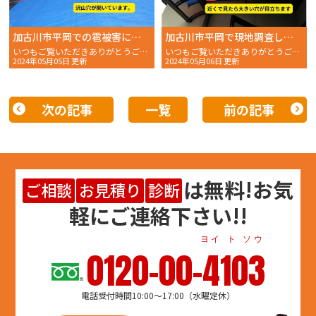
加古川市平岡での雹被害によるカーポートの状況を現地調査
加古川市平岡で現地調査しました。2階ベランダでのアクリル板屋根の雹被害
いつもご覧いただきありがとうございます。 おかちゃんペイ
いつもご覧いただきありがとうございます。 おかちゃんペイ
2024年05月05日 更新
2024年05月06日 更新
次の記事
一覧
前の記事
は
無料
!お気
ご相談
お見積り
診断
軽にご連絡下さい!!
ヨイ ト ソウ
0120-00-4103
電話受付時間10:00～17:00（水曜定休）