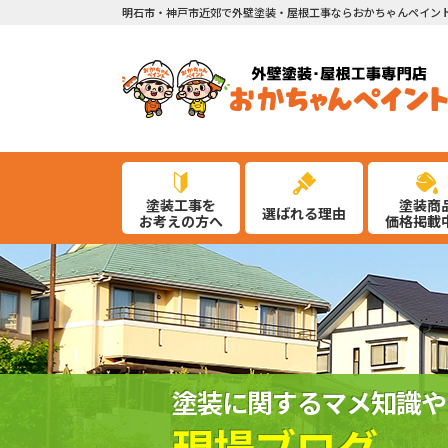
明石市・神戸市近郊で外壁塗装・屋根工事ならおかちゃんペイン
塗装工事を
塗装商
選ばれる理由
お考えの方へ
価格掲載
塗装に関するマメ知識や
現場ブログ