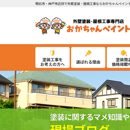
明石市・神戸市近郊で外壁塗装・屋根工事ならおかちゃんペイン
塗装工事を
塗装商
選ばれる理由
お考えの方へ
価格掲載
塗装に関するマメ知識や
現場ブログ