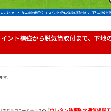
フのつぶやき
加古川市M様邸② ジョイント補強から脱気筒取付まで、下地の精度が
ョイント補強から脱気筒取付まで、下地
ます。
。
ウレタン塗膜防水
通気緩衝工
邸
のバルコニーとテラスの『