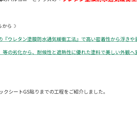
らから☽
の『ウレタン塗膜防水通気緩衝工法』で高い密着性から浮きや
）等の劣化から、耐候性と遮熱性に優れた塗料で美しい外観へ
ックシートGS貼りまでの工程をご紹介しました。