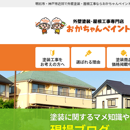
明石市・神戸市近郊で外壁塗装・屋根工事ならおかちゃんペイン
塗装工事を
塗装商
選ばれる理由
お考えの方へ
価格掲載
塗装に関するマメ知識や
現場ブログ