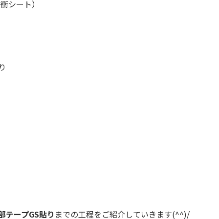
緩衝シート）
り
部テープGS貼り
までの工程をご紹介していきます(^^)/