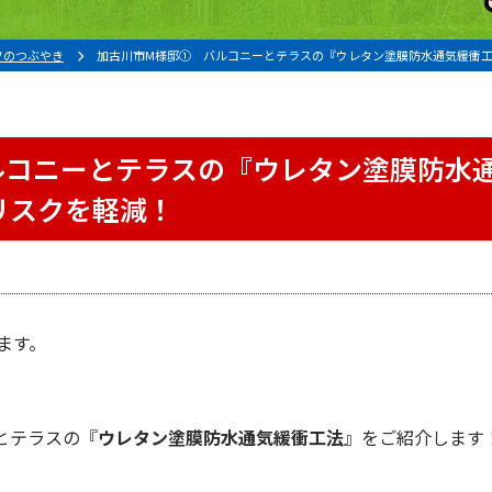
フのつぶやき
加古川市M様邸① バルコニーとテラスの『ウレタン塗膜防水通気緩衝
ルコニーとテラスの『ウレタン塗膜防水
リスクを軽減！
ます。
。
とテラスの
『
ウレタン塗膜防水
通気緩衝工法
』
をご紹介します