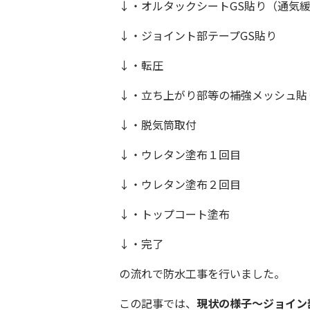
↓
・オルタックシートGS貼り（通気
↓
・ジョイント部テープGS貼り
↓
・転圧
↓
・立ち上がり部等の補強メッシュ貼
↓
・脱気筒取付
↓
・ウレタン塗布１回目
↓
・ウレタン塗布２回目
↓
・トップコート塗布
↓
・完了
の流れで防水工事を行いました。
この記事では、
現状の様子〜ジョイン