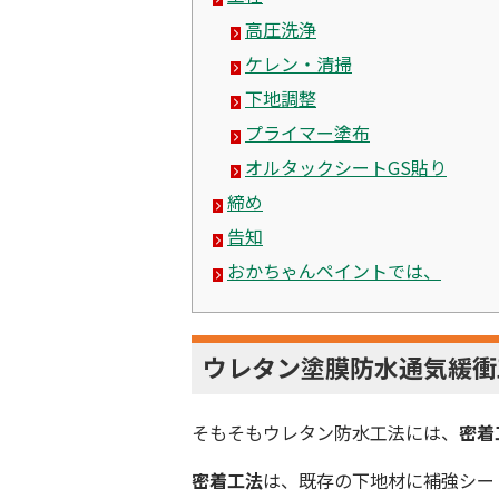
高圧洗浄
ケレン・清掃
下地調整
プライマー塗布
オルタックシートGS貼り
締め
告知
おかちゃんペイントでは、
ウレタン塗膜防水
通気緩衝
そもそもウレタン防水工法には、
密着
密着工法
は、
既存の下地材に補強シー