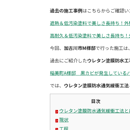
過去の施工事例
はこちらからご確認い
遮熱＆低汚染塗料で美しさ長持ち！外
高耐久＆低汚染塗料で美しさ長持ち！
今回、
加古川市M様邸
で行った施工は
過去にご紹介した
ウレタン塗膜防水工
稲美町A様邸 黒カビが発生している
では、
ウレタン塗膜防水
通気緩衝工法
目次
ウレタン塗膜防水通気緩衝工法と
現状
工程