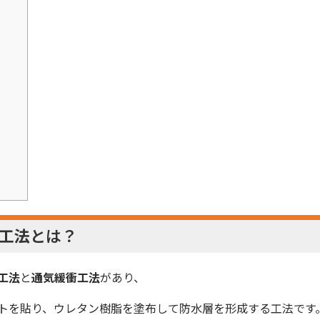
工法
とは？
工法
と
通気緩衝工法
があり、
トを貼り、ウレタン樹脂を塗布して防水層を形成する工法です