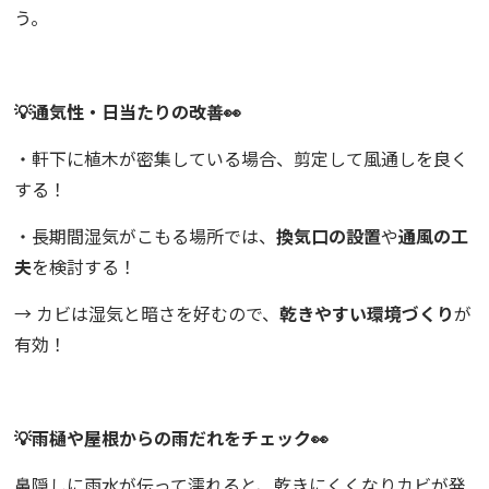
う。
💡通気性・日当たりの改善👀
・軒下に植木が密集している場合、剪定して風通しを良く
する！
・長期間湿気がこもる場所では、
換気口の設置
や
通風の工
夫
を検討する！
→ カビは湿気と暗さを好むので、
乾きやすい環境づくり
が
有効！
💡雨樋や屋根からの雨だれをチェック👀
鼻隠しに雨水が伝って濡れると、乾きにくくなりカビが発