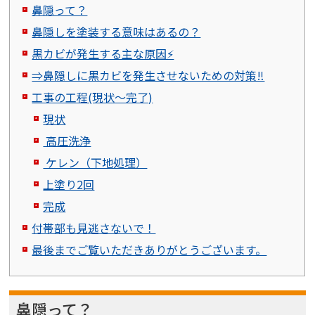
鼻隠って？
鼻隠しを塗装する意味はあるの？
黒カビが発生する主な原因⚡
⇒鼻隠しに黒カビを発生させないための対策‼️
工事の工程(現状～完了)
現状
高圧洗浄
ケレン（下地処理）
上塗り2回
完成
付帯部も見逃さないで！
最後までご覧いただきありがとうございます。
鼻隠って？