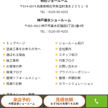
明石ショールーム
〒674-0074 兵庫県明石市魚住町清水２０５１−８
TEL：
0120-00-4103
神戸垂水ショールーム
〒655-0013 神戸市垂水区福田3丁目2番4号
TEL：
0120-00-4103
トップページ
ショールーム紹介
塗装工事をお考えの方へ
会社案内
選ばれる理由
スタッフ紹介
施工事例
代表ブログ
お客様の声
お問い合わせ
現場ブログ
プライバシーポリシー
屋根リフォームメニュー
屋根・外壁診断
雨漏り診断
カラーシミュレーション
塗装メニュー・価格
来店予約
見積依頼
ラジカル制御型シリコン塗料
外壁塗装ショールーム
まず3社の見積りを比較
ラジカル制御型遮熱シリコン塗料