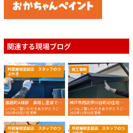
関連する現場ブログ
外壁屋根塗装店 スタッフのつ
施工事例
ぶやき
播磨町A様邸 鼻隠し塗装で耐久性が蘇りました！
神戸市西区伊川谷町の住宅の付帯部塗装を行いました。
いつもご覧いただきありがとうございます。 おかちゃんペイン
いつもご覧いただきありがとうございます。 おかちゃんペ
2025年03月27日 更新
2023年11月02日 更新
外壁屋根塗装店 スタッフのつ
外壁屋根塗装店 スタッフのつ
ぶやき
ぶやき