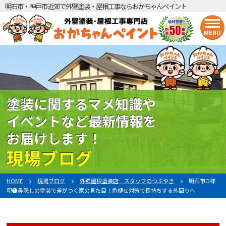
明石市・神戸市近郊で外壁塗装・屋根工事ならおかちゃんペイント
MENU
塗装に関するマメ知識や
イベントなど最新情報を
お届けします！
現場ブログ
HOME
現場ブログ
外壁屋根塗装店 スタッフのつぶやき
明石市O様
邸❶鼻隠しの塗装で差がつく家の見た目！色褪せ対策で長持ちする外回りへ