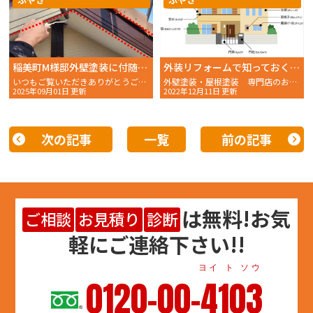
稲美町M様邸外壁塗装に付随する付帯部を塗装する意味と役割とは！？
外装リフォームで知っておくと便利な用語（付帯部分) 明石市〜神戸市近辺でリフォームご検討の方へ
いつもご覧いただきありがとうございます。おかちゃんペイントのスタッフMです。 本日ご……
外壁塗装・屋根塗装 専門店のおかちゃんペイントです！
2025年09月01日 更新
2022年12月11日 更新
次の記事
一覧
前の記事
は
無料
!お気
ご相談
お見積り
診断
軽にご連絡下さい!!
ヨイ ト ソウ
0120-00-4103