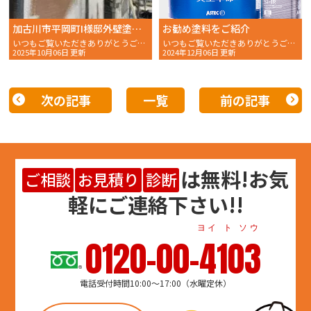
加古川市平岡町I様邸外壁塗装で叶えるイメージチェンジ｜チャコールを使った施工とリフォームコーディネーターの管理術
お勧め塗料をご紹介
いつもご覧いただきありがとうございます。おかちゃんペイントのスタッフMです。 今回は……
いつもご覧いただきありがとうございます。 おかちゃんペ
2025年10月06日 更新
2024年12月06日 更新
次の記事
一覧
前の記事
は
無料
!お気
ご相談
お見積り
診断
軽にご連絡下さい!!
ヨイ ト ソウ
0120-00-4103
電話受付時間10:00～17:00（水曜定休）