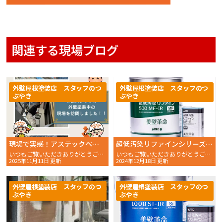
関連する現場ブログ
外壁屋根塗装店 スタッフのつ
外壁屋根塗装店 スタッフのつ
ぶやき
ぶやき
現場で実感！アステックペイントリファイン1000Si-IRの魅力✨｜神戸市垂水区屋根・外壁塗装
超低汚染リファインシリーズのご紹介その２
いつもご覧いただきありがとうございます。おかちゃんペイントのスタッフAです。 今回は【……
いつもご覧いただきありがとうございます。 おかちゃんペイン
2025年11月11日 更新
2024年12月18日 更新
外壁屋根塗装店 スタッフのつ
外壁屋根塗装店 スタッフのつ
ぶやき
ぶやき