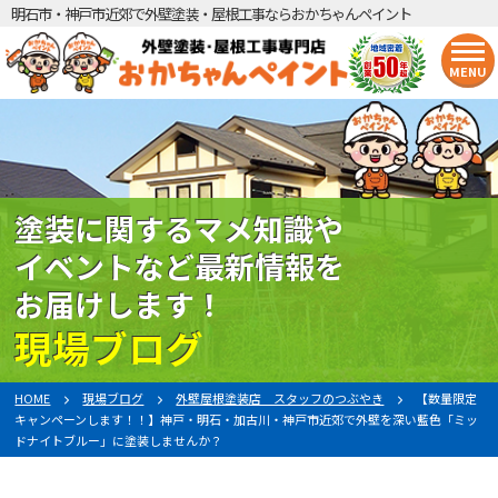
明石市・神戸市近郊で外壁塗装・屋根工事ならおかちゃんペイント
MENU
塗装に関するマメ知識や
イベントなど最新情報を
お届けします！
現場ブログ
HOME
現場ブログ
外壁屋根塗装店 スタッフのつぶやき
【数量限定
キャンペーンします！！】神戸・明石・加古川・神戸市近郊で外壁を深い藍色「ミッ
ドナイトブルー」に塗装しませんか？