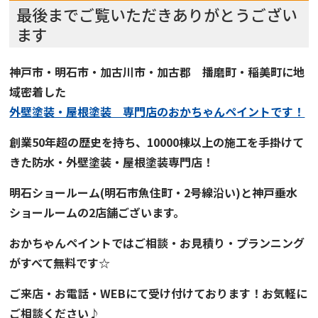
最後までご覧いただきありがとうござい
ます
神戸市・明石市・加古川市・加古郡 播磨町・稲美町に地
域密着した
外壁塗装・屋根塗装 専門店
の
おかちゃんペイント
です！
創業50年超の歴史を持ち、
10000棟以上の施工を手掛けて
きた
防水・外壁塗装・屋根塗装専門店！
明石ショールーム
(明石市魚住町・2号線沿い)と
神戸垂水
ショールーム
の2店舗ございます。
おかちゃんペイント
では
ご
相談・お見積り・プランニング
がすべて無料です☆
ご来店・お電話・WEBにて受け付けております！お気軽に
ご相談ください♪