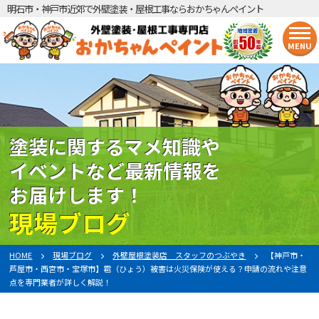
明石市・神戸市近郊で外壁塗装・屋根工事ならおかちゃんペイント
MENU
塗装に関するマメ知識や
イベントなど最新情報を
お届けします！
現場ブログ
HOME
現場ブログ
外壁屋根塗装店 スタッフのつぶやき
【神戸市・
芦屋市・西宮市・宝塚市】雹（ひょう）被害は火災保険が使える？申請の流れや注意
点を専門業者が詳しく解説！