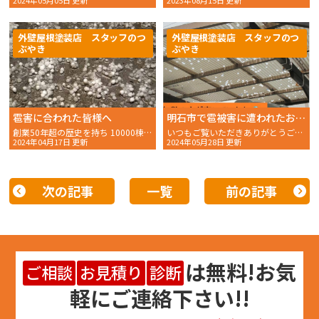
2024年05月05日 更新
2023年08月15日 更新
外壁屋根塗装店 スタッフのつ
外壁屋根塗装店 スタッフのつ
ぶやき
ぶやき
雹害に合われた皆様へ
明石市で雹被害に遭われたお客様宅へ現場調査！
創業50年超の歴史を持ち 10000棟以上の施工を手掛けて
いつもご覧いただきありがとうございます。 おかちゃんペイン
2024年04月17日 更新
2024年05月28日 更新
次の記事
一覧
前の記事
は
無料
!お気
ご相談
お見積り
診断
軽にご連絡下さい!!