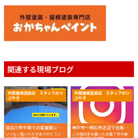
関連する現場ブログ
外壁屋根塗装店 スタッフのつ
外壁屋根塗装店 スタッフのつ
ぶやき
ぶやき
加古川市平岡での雹被害によるカーポートの状況を現地調査
神戸市〜明石市近辺で台風の被害に遭われた皆様へ外壁・屋根・外構等 台風被害復旧に全力を尽くします。
いつもご覧いただきありがとうございます。 おかちゃんペイ
この度日本を襲った台風７号の被害をニュースで見るにつけ、