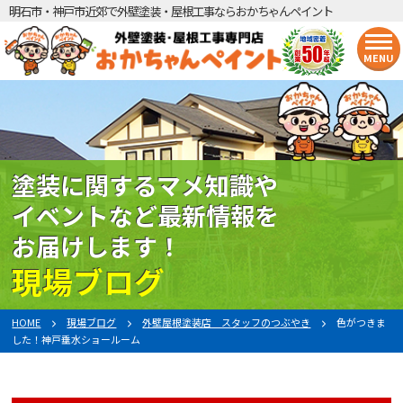
明石市・神戸市近郊で外壁塗装・屋根工事ならおかちゃんペイント
MENU
塗装に関するマメ知識や
イベントなど最新情報を
お届けします！
現場ブログ
HOME
現場ブログ
外壁屋根塗装店 スタッフのつぶやき
色がつきま
した！神戸垂水ショールーム