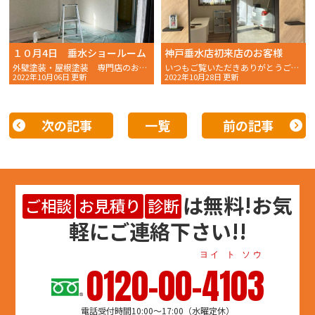
１０月4日 垂水ショールーム
神戸垂水店初来店のお客様
外壁塗装・屋根塗装 専門店のおかちゃんペイントです！
いつもご覧いただきありがとうございます。 こんにちは！
2022年10月06日 更新
2022年10月28日 更新
次の記事
一覧
前の記事
は
無料
!お気
ご相談
お見積り
診断
軽にご連絡下さい!!
ヨイ ト ソウ
0120-00-4103
電話受付時間10:00～17:00（水曜定休）