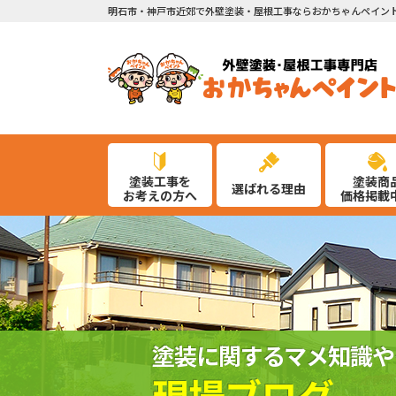
明石市・神戸市近郊で外壁塗装・屋根工事ならおかちゃんペイン
塗装工事を
塗装商
選ばれる理由
お考えの方へ
価格掲載
塗装に関するマメ知識や
現場ブログ