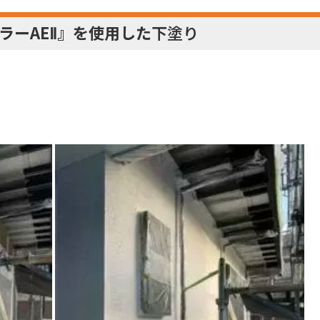
ラーAEⅡ』を使用した
下塗り