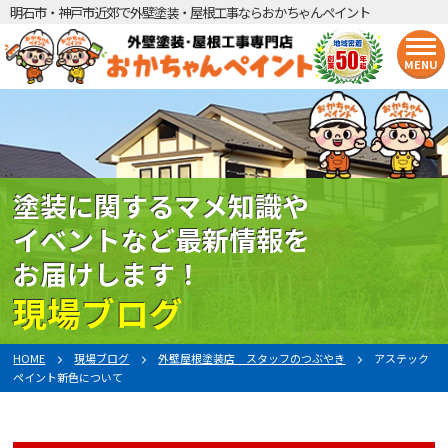
明石市・神戸市近郊で外壁塗装・屋根工事ならおかちゃんペイント
MENU
塗装に関するマメ知識や
イベントなど最新情報を
お届けします！
現場ブログ
HOME
現場ブログ
外壁屋根塗装店 スタッフのつぶやき
アステック
ペイント新色について