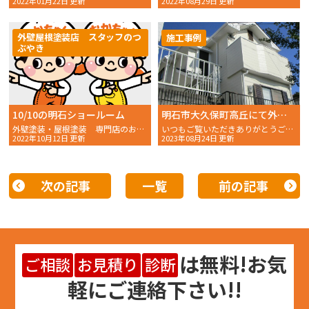
2022年01月22日 更新
2022年08月29日 更新
外壁屋根塗装店 スタッフのつ
施工事例
ぶやき
10/10の明石ショールーム
明石市大久保町高丘にて外壁塗装・屋根塗装工事を行いました！
外壁塗装・屋根塗装 専門店のおかちゃんペイントです！
いつもご覧いただきありがとうございます。 おかちゃんペ
2022年10月12日 更新
2023年08月24日 更新
次の記事
一覧
前の記事
は
無料
!お気
ご相談
お見積り
診断
軽にご連絡下さい!!