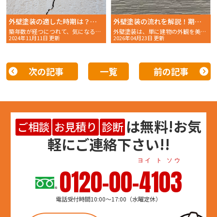
外壁塗装の適した時期は？劣化症状やサインをチェックして適切な時期を見極めよう
外壁塗装の流れを解説！期間や注意点、失敗しない業者選び
築年数が経つにつれて、気になるのが家の外壁の状態ですよね。
外壁塗装は、単に建物の外観を美しく保つだけでなく、建材を雨風や紫外線といった厳しい自然環境から保護し……
2024年11月11日 更新
2026年04月23日 更新
次の記事
一覧
前の記事
は
無料
!お気
ご相談
お見積り
診断
軽にご連絡下さい!!
ヨイ ト ソウ
0120-00-4103
電話受付時間10:00～17:00（水曜定休）