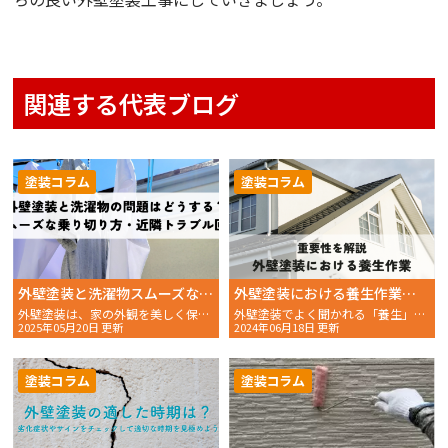
関連する代表ブログ
塗装コラム
塗装コラム
外壁塗装と洗濯物スムーズな乗り切り方近隣トラブル回避策
外壁塗装における養生作業とは？重要性を解説します
外壁塗装は、家の外観を美しく保つための重要なメンテナンスで
外壁塗装でよく聞かれる「養生」という単語、あまり詳しい意
2025年05月20日 更新
2024年06月18日 更新
塗装コラム
塗装コラム