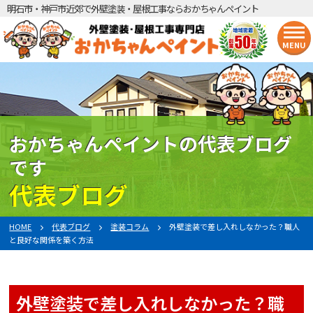
明石市・神戸市近郊で外壁塗装・屋根工事ならおかちゃんペイント
MENU
おかちゃんペイントの代表ブログ
です
代表ブログ
HOME
代表ブログ
塗装コラム
外壁塗装で差し入れしなかった？職人
と良好な関係を築く方法
外壁塗装で差し入れしなかった？職