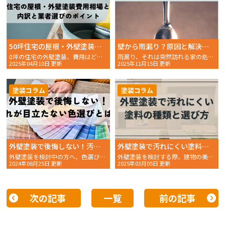
50坪住宅の屋根・外壁塗装費用相場とは？内訳と業者選びのポイント
壁から雨漏り？原因と解決策を解説
0坪の住宅の外壁塗装、費用はどれくらいかかるのか、不安に感
雨漏り、それは突然訪れる家の危機。天井からポタポタと水が滴る…そんな劇的な光景を想像する方もいるかも……
2025年04月10日 更新
2025年11月15日 更新
塗装コラム
塗装コラム
外壁塗装で後悔しない！汚れが目立たない色選びとは？
外壁塗装で汚れにくい塗料を選ぶには？塗料の種類と選び方のポイント
外壁塗装を検討中の方へ、色選びで迷っていませんか。せっか
外壁塗装を検討する際、建物の美観を長く保つためには「汚れに
2024年08月25日 更新
2025年03月05日 更新
次の記事
一覧
前の記事