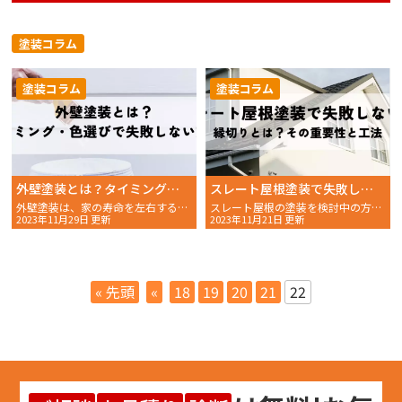
塗装コラム
塗装コラム
塗装コラム
外壁塗装とは？タイミング・色選びで失敗しない方法
スレート屋根塗装で失敗しない！縁切りとは？その重要性と工法
外壁塗装は、家の寿命を左右する重要なメンテナンスです。築年
スレート屋根の塗装を検討中の方にとって、雨漏りは大きな不安
2023年11月29日 更新
2023年11月21日 更新
« 先頭
«
18
19
20
21
22